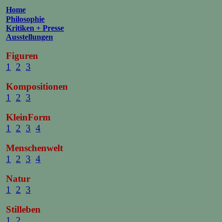
Home
Philosophie
Kritiken + Presse
Ausstellungen
Figuren
1
2
3
Kompositionen
1
2
3
KleinForm
1
2
3
4
Menschenwelt
1
2
3
4
Natur
1
2
3
Stilleben
1
2